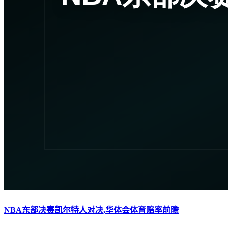
NBA东部决赛凯尔特人对决,华体会体育赔率前瞻