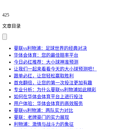
425
文章目录
曼联vs利物浦：足球世界的经典对决
华体会体育：您的最佳赔率平台
今日必红推荐：大小球神准预测
让我们一起来看看今天的大小球预测吧！
跟单必红，让您轻松赢取胜利
首充翻倍，让您的第一次投注更加有趣
专业分析：为什么曼联vs利物浦如此精彩
如何在华体会体育平台上进行投注
用户体验：华体会体育的高效服务
曼联vs利物浦：两队实力对比
曼联：老牌豪门的实力展现
利物浦：激情与战斗力的象征