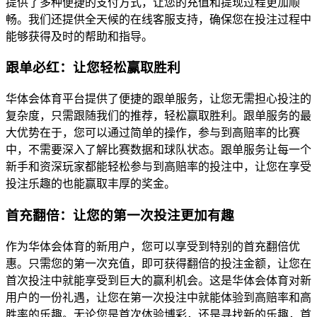
提供了多种便捷的支付方式，让您的充值和提现过程更加顺
畅。我们还提供全天候的在线客服支持，确保您在投注过程中
能够获得及时的帮助和指导。
跟单必红：让您轻松赢取胜利
华体会体育平台提供了便捷的跟单服务，让您无需担心投注的
复杂度，只需跟随我们的推荐，轻松赢取胜利。跟单服务的最
大优势在于，您可以通过简单的操作，参与到高赔率的比赛
中，不需要深入了解比赛数据和球队状态。跟单服务让每一个
新手和资深玩家都能轻松参与到高赔率的投注中，让您在享受
投注乐趣的也能赢取丰厚的奖金。
首充翻倍：让您的第一次投注更加有趣
作为华体会体育的新用户，您可以享受到特别的首充翻倍优
惠。只需您的第一次充值，即可获得翻倍的投注金额，让您在
首次投注中就能享受到巨大的赢利机会。这是华体会体育对新
用户的一份礼遇，让您在第一次投注中就能体验到高赔率和高
胜率的乐趣。无论您是首次体验博彩，还是寻找新的乐趣，首