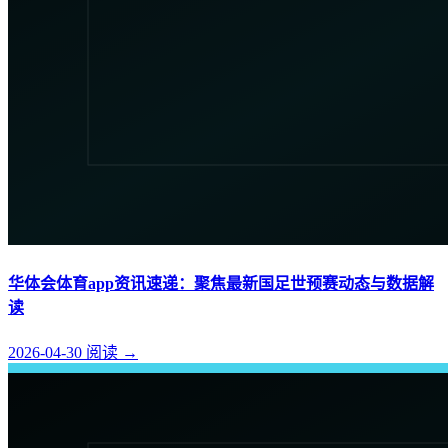
华体会体育app资讯速递：聚焦最新国足世预赛动态与数据解
读
2026-04-30
阅读
→