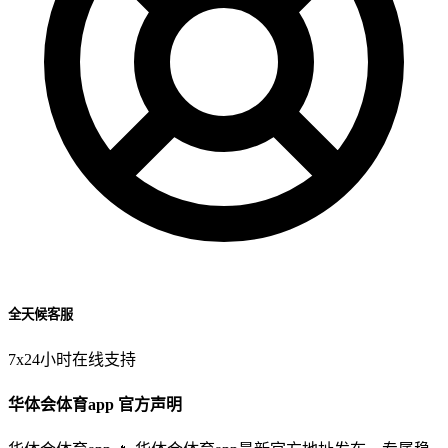
全天候客服
7x24小时在线支持
华体会体育app 官方声明