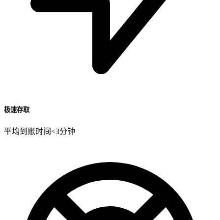
极速存取
平均到账时间<3分钟