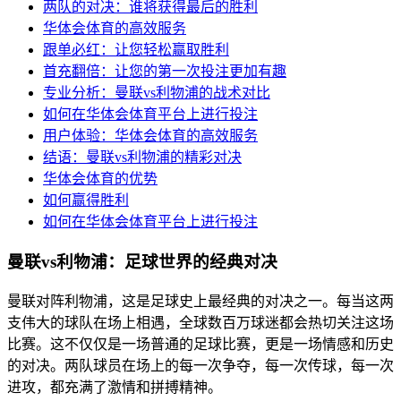
两队的对决：谁将获得最后的胜利
华体会体育的高效服务
跟单必红：让您轻松赢取胜利
首充翻倍：让您的第一次投注更加有趣
专业分析：曼联vs利物浦的战术对比
如何在华体会体育平台上进行投注
用户体验：华体会体育的高效服务
结语：曼联vs利物浦的精彩对决
华体会体育的优势
如何赢得胜利
如何在华体会体育平台上进行投注
曼联vs利物浦：足球世界的经典对决
曼联对阵利物浦，这是足球史上最经典的对决之一。每当这两
支伟大的球队在场上相遇，全球数百万球迷都会热切关注这场
比赛。这不仅仅是一场普通的足球比赛，更是一场情感和历史
的对决。两队球员在场上的每一次争夺，每一次传球，每一次
进攻，都充满了激情和拼搏精神。