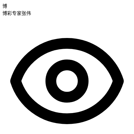
博
博彩专家张伟