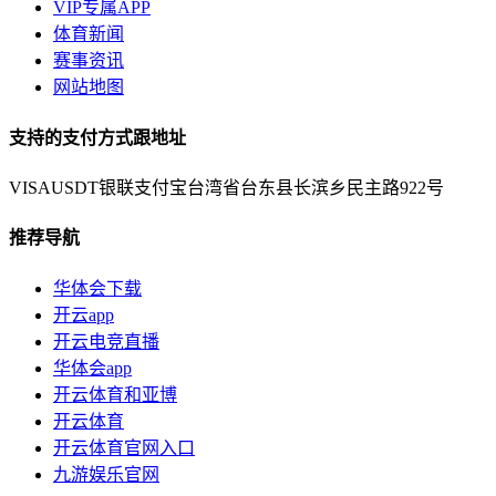
VIP专属APP
体育新闻
赛事资讯
网站地图
支持的支付方式跟地址
VISA
USDT
银联
支付宝
台湾省台东县长滨乡民主路922号
推荐导航
华体会下载
开云app
开云电竞直播
华体会app
开云体育和亚博
开云体育
开云体育官网入口
九游娱乐官网