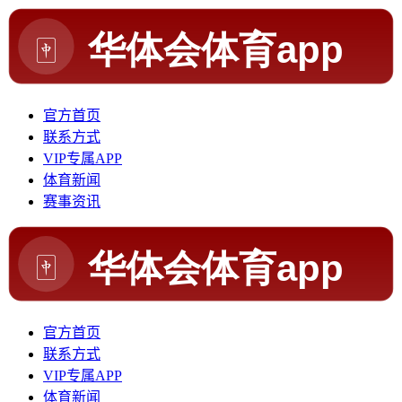
官方首页
联系方式
VIP专属APP
体育新闻
赛事资讯
官方首页
联系方式
VIP专属APP
体育新闻