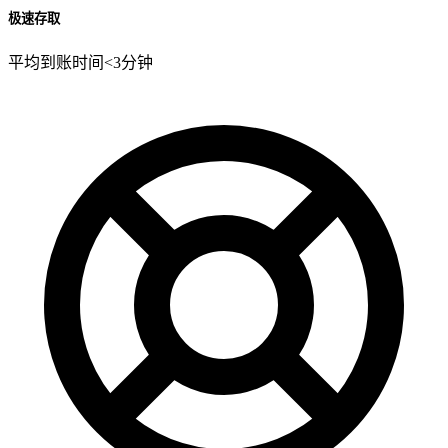
极速存取
平均到账时间<3分钟