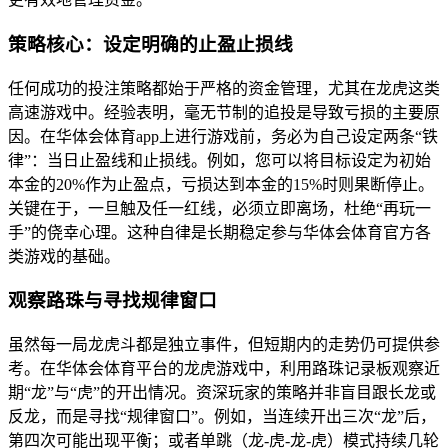
策略核心：设定明确的止盈止损线
任何成功的投注策略都始于严格的资金管理，尤其在龙虎这类
高速游戏中。经验表明，毫无节制的追投是导致亏损的主要原
因。在华体会体育app上进行游戏前，务必为自己设定两条“铁
律”：当日止盈线和止损线。例如，您可以将目标设定为初始
本金的20%作为止盈点，亏损达到本金的15%时则果断停止。
关键在于，一旦触及任一红线，必须立即离场，杜绝“再玩一
手”的侥幸心理。这种自律是长期稳定参与华体会体育官方各
类游戏的基础。
观察路珠与寻找规律窗口
虽然每一局龙虎斗都是独立事件，但短期内的走势仍可提供参
考。在华体会体育平台的龙虎游戏中，利用路珠记录板观察近
期“龙”与“虎”的开出情况。资深玩家的策略并非盲目跟长龙或
反龙，而是寻找“规律窗口”。例如，当连续开出三次“龙”后，
第四次可能出现平衡；或者单跳（龙-虎-龙-虎）模式持续几轮