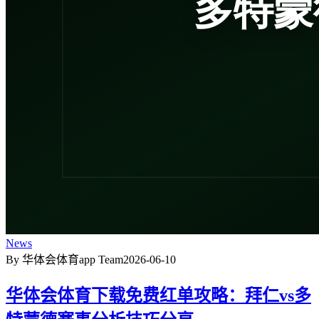
News
By 华体会体育app Team
2026-06-10
华体会体育下载免费红单攻略：拜仁vs多