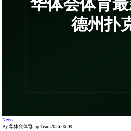
News
By 华体会体育app Team
2026-06-09