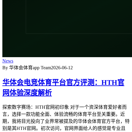
News
By 华体会体育app Team
2026-06-12
华体会电竞体育平台官方评测：HTH官
网体验深度解析
探索数字赛场：HTH官网初印象 对于一个资深体育爱好者而
言，选择一款功能全面、体验流畅的体育平台至关重要。近
期，我将目光投向了业界常被提及的华体会体育官方平台，特
别是其HTH官网。初次访问，官网界面给人的感觉是专业且