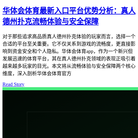
华体会体育最新入口平台优势分析：真人
德州扑克流畅体验与安全保障
对于那些追求高品质真人德州扑克体验的玩家而言，选择一个
合适的平台至关重要。它不仅关系到游戏的流畅度，更直接影
响到资金安全和个人隐私。华体会体育app，作为一个新兴但
发展迅速的体育平台，其在真人德州扑克领域的表现正吸引着
越来越多玩家的目光。本文将从流畅体验与安全保障两个核心
维度，深入剖析华体会体育官方
Read Story