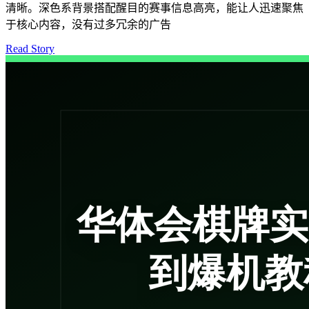
清晰。深色系背景搭配醒目的赛事信息高亮，能让人迅速聚焦
于核心内容，没有过多冗余的广告
Read Story