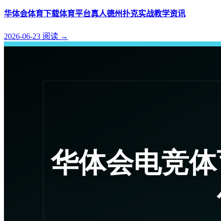
华体会体育下载体育平台真人德州扑克实战教学资讯
2026-06-23
阅读
→