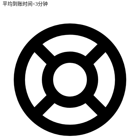
平均到账时间<3分钟