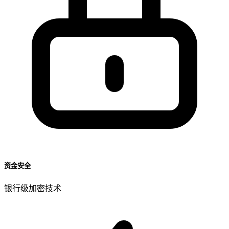
资金安全
银行级加密技术