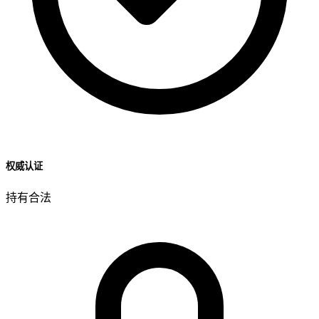
权威认证
持有合法