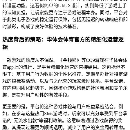
转设置功能。这看似简单的UI/UX设计，实则降低了游戏上手
的认知负担，让玩家能更专注于游戏进程本身。同时，平台对
于此类电子游戏的稳定运行保障，包括无延迟的转动响应和即
时派彩，构成了良好体验的技术基石。
热度背后的策略：华体会体育官方的精细化运营逻
辑
一款游戏的热度从不偶然。《金钱熊》等CQ9游戏在华体会体
育app上的流行，是平台精细化运营的直接结果。这包括但不
限于：基于用户行为数据的个性化推荐、定期举办针对特定游
戏的锦标赛活动、以及与之配套的玩家激励体系。平台深谙，
在内容同质化趋势下，围绕核心游戏构建的社区氛围和竞争乐
趣，是提升用户粘性的有效手段。
更重要的是，平台将这种游戏体验与用户权益紧密结合。例
如，在参与这些热门Slots游戏时，玩家可以充分享受到平台承
诺的“无流水出款”等福利政策。这意味着通过游戏获得的奖
励，其提现过程更为顺畅透明，减少了用户的资金周转顾虑。