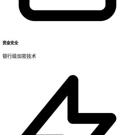
资金安全
银行级加密技术