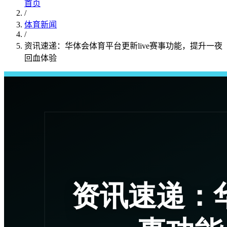
首页
/
体育新闻
/
资讯速递：华体会体育平台更新live赛事功能，提升一夜
回血体验