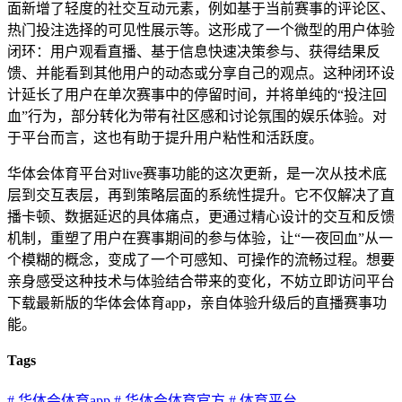
面新增了轻度的社交互动元素，例如基于当前赛事的评论区、
热门投注选择的可见性展示等。这形成了一个微型的用户体验
闭环：用户观看直播、基于信息快速决策参与、获得结果反
馈、并能看到其他用户的动态或分享自己的观点。这种闭环设
计延长了用户在单次赛事中的停留时间，并将单纯的“投注回
血”行为，部分转化为带有社区感和讨论氛围的娱乐体验。对
于平台而言，这也有助于提升用户粘性和活跃度。
华体会体育平台对live赛事功能的这次更新，是一次从技术底
层到交互表层，再到策略层面的系统性提升。它不仅解决了直
播卡顿、数据延迟的具体痛点，更通过精心设计的交互和反馈
机制，重塑了用户在赛事期间的参与体验，让“一夜回血”从一
个模糊的概念，变成了一个可感知、可操作的流畅过程。想要
亲身感受这种技术与体验结合带来的变化，不妨立即访问平台
下载最新版的华体会体育app，亲自体验升级后的直播赛事功
能。
Tags
# 华体会体育app
# 华体会体育官方
# 体育平台