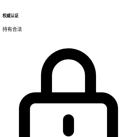
权威认证
持有合法