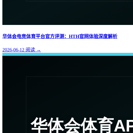
华体会电竞体育平台官方评测：HTH官网体验深度解析
2026-06-12
阅读
→