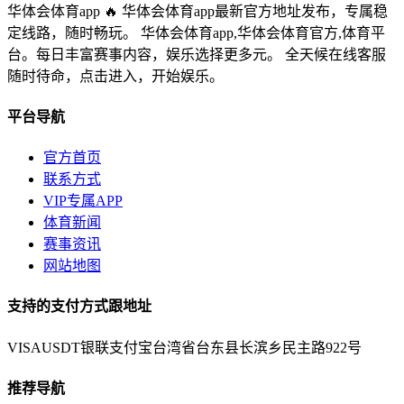
华体会体育app 🔥 华体会体育app最新官方地址发布，专属稳
定线路，随时畅玩。 华体会体育app,华体会体育官方,体育平
台。每日丰富赛事内容，娱乐选择更多元。 全天候在线客服
随时待命，点击进入，开始娱乐。
平台导航
官方首页
联系方式
VIP专属APP
体育新闻
赛事资讯
网站地图
支持的支付方式跟地址
VISA
USDT
银联
支付宝
台湾省台东县长滨乡民主路922号
推荐导航