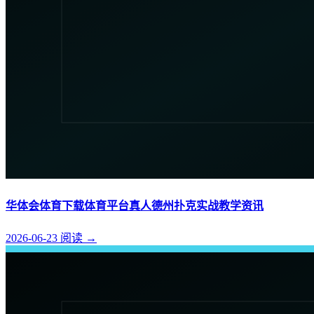
华体会体育下载体育平台真人德州扑克实战教学资讯
2026-06-23
阅读
→