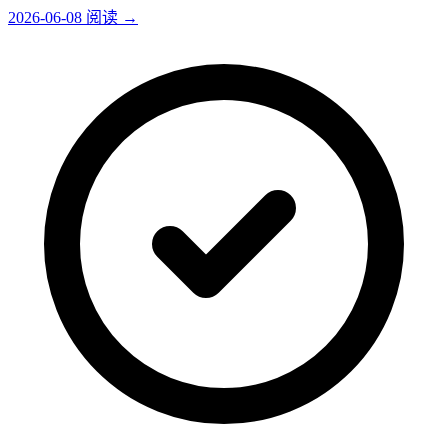
2026-06-08
阅读
→