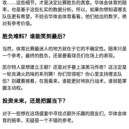
攻……这些细节，才是决定比赛胜负的真章。华体会体育的赔
率，也是基于这些扎实的数据分析。所以，如果你想知道哪支
队伍更有希望，不妨去华体会体育看看，他们给出的数字，绝
对有参考价值。
胜负难料？谁能笑到最后？
当然，体育比赛最迷人的地方就在于它的不确定性。赔率只是
一个参考，最终的胜负，还是要看球员们在场上的表现。
凯尔特人是想建立王朝？还是对手要上演黑马传奇？这注定是
一轮充满火药味的系列赛！你们觉得呢？你心里支持哪支队
伍？别藏着掖着，在我看来，谁能更好地执行战术，谁就能掌
握主动权。
投资未来，还是把握当下？
对于一些想在这场盛宴中寻找点额外乐趣的朋友们，华体会体
育的赔率，无疑是一个不错的参考。