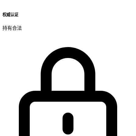
权威认证
持有合法