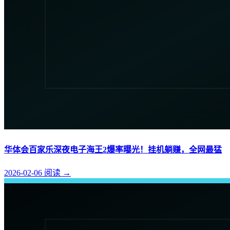
华体会百家乐深夜电子海王2爆率曝光！挂机躺赚，全网最猛
2026-02-06
阅读
→