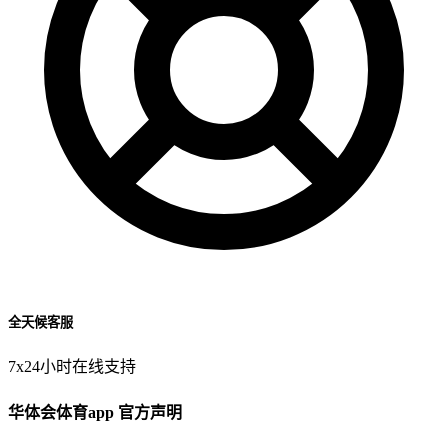
全天候客服
7x24小时在线支持
华体会体育app 官方声明