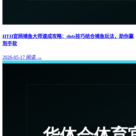
HTH官网捕鱼大师速成攻略：slots技巧结合捕鱼玩法，助你赢
到手软
2026-05-17
阅读
→