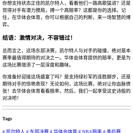
你想支持状态正佳的凯尔特人，看着他们一路高歌猛进？还是
觉得对手有潜力搅局，搏一个高赔率？这都是你的选择。记
住，在华体会体育，你可以根据自己的判断，来一场智慧的博
弈。
结语：激情对决，不容错过！
总而言之，这场东部决赛，凯尔特人与对手的碰撞，绝对是本
赛季最值得期待的对决之一。华体会体育提供的赔率，更是为
这场比赛增添了一层深度和趣味。
你准备好迎接这场盛宴了吗？是支持绿衫军的连胜脚步，还是
期待对手的惊艳表现？无论如何，这场比赛，绝对让你血脉偾
张！去华体会体育看看赔率，然后，我们一起享受这史诗般的
对决吧！
Tags
# 凯尔特人
# 东部决赛
# 华体会体育
# NBA赔率
# 季后赛