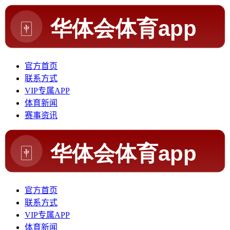
官方首页
联系方式
VIP专属APP
体育新闻
赛事资讯
官方首页
联系方式
VIP专属APP
体育新闻