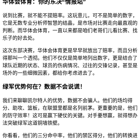
华体会体育：你的东决“情报站”
说到比赛，就不能不提赔率。这玩意儿，可不是简单的数字，
它是无数专业分析师智慧的结晶，是市场对比赛走向最直观的
判断。而华体会体育，一直以来都是咱们老哥们儿看比赛、找
乐子的好去处。
这次东部决赛，华体会体育更是早早就放出了赔率，而且分析
得那叫一个透彻。他们不仅仅是简单地列出数字，更是结合了
球队近期的状态、球员的伤病情况、过往的交锋记录，甚至是
场外的一些细微因素，都给你考虑进去了。
绿军优势何在？数据不会说谎！
我们来聊聊凯尔特人的优势，数据不会骗人。他们的场均得
分、助攻、篮板，在联盟里都是名列前茅。更重要的是，他们
的防守效率！这可是赢下硬仗的关键。对手要想赢，就得想办
法突破绿军这道铜墙铁壁。
你看看，他们的三分命中率，他们的禁区得分，他们的转换进