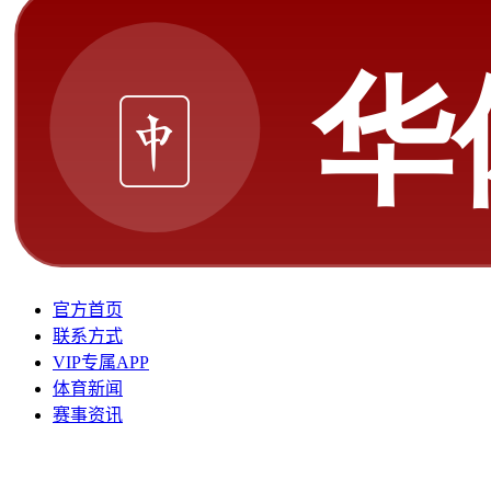
官方首页
联系方式
VIP专属APP
体育新闻
赛事资讯