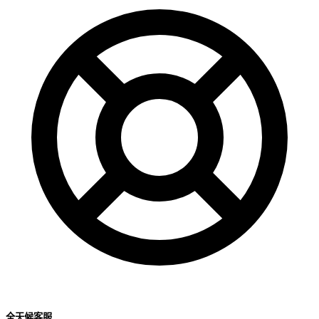
全天候客服