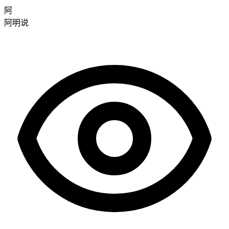
阿
阿明说