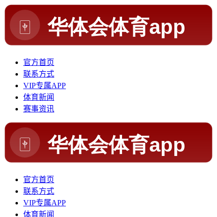
官方首页
联系方式
VIP专属APP
体育新闻
赛事资讯
官方首页
联系方式
VIP专属APP
体育新闻