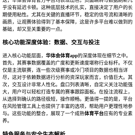
送，华体会体育官方平台均表现出色，页面跳转与数据刷新几
乎没有延迟卡顿。这种底层技术的扎实，直接决定了用户的长
期使用粘性。尤其在关键的直播环节，稳定的信号流和清晰的
画质，让观赛体验得到了基本保障，这是许多平台难以做到的
基础，却又至关重要的一点。
核心功能深度体验：数据、交互与投注
进入核心功能层面，
华体会体育app
的深度体现在细节之中。
首先，其赛事数据覆盖的广度和更新速度堪称行业标杆。不仅
仅是主流联赛，连一些次级赛事或冷门项目的数据也相当详
尽，这对于依赖数据进行分析的资深玩家而言，价值巨大。其
次，交互设计非常人性化。盘口列表清晰，自定义关注功能强
大，用户可以轻松打造专属的赛事跟踪面板。在投注流程上，
从选择到确认的路径极短，操作顺畅。更值得一提的是，平台
在风险管理工具上也提供了丰富的选项，帮助用户更理性地参
与。这些功能的整合，展现了一个成熟
体育平台
应有的专业素
养。
特色服务与安全生态解析