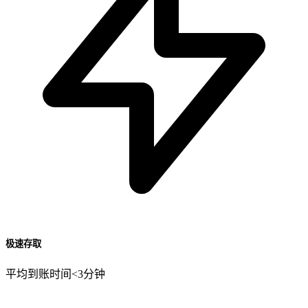
极速存取
平均到账时间<3分钟