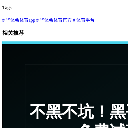
Tags
# 华体会体育app
# 华体会体育官方
# 体育平台
相关推荐