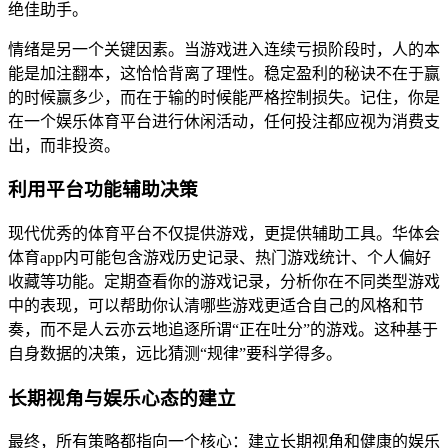
绝佳助手。
情绪是另一个关键因素。当游戏进入连续亏损阶段时，人的本
能是加注翻本，这恰恰背离了理性。稳定盈利的秘诀不在于赢
的时候赢多少，而在于输的时候能严格控制损失。记住，你是
在一个娱乐体育平台进行休闲活动，任何投注都应视为消费支
出，而非投资。
利用平台功能辅助决策
现代优秀的体育平台不仅提供游戏，更提供辅助工具。华体会
体育app内可能包含游戏历史记录、热门游戏统计、个人偏好
收藏等功能。定期查看你的游戏记录，分析你在不同类型游戏
中的表现，可以帮助你认清哪些游戏更适合自己的风格和节
奏，而不是人云亦云地追逐所谓“正在吐分”的游戏。这种基于
自身数据的决策，远比猜测“规律”要科学得多。
长期视角与娱乐心态的建立
最终，所有策略都指向一个核心：建立长期视角和健康的娱乐