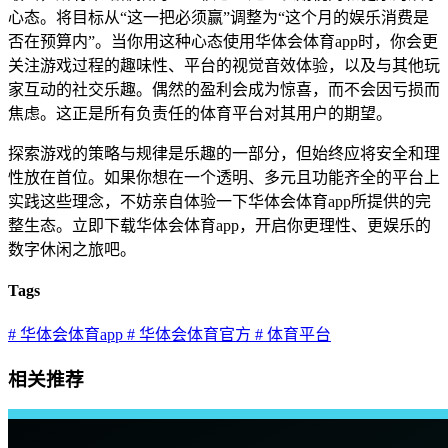
心态。将目标从“这一把必须赢”调整为“这个月的娱乐消费是
否在预算内”。当你用这种心态使用华体会体育app时，你会更
关注游戏过程的趣味性、平台的视觉音效体验，以及与其他玩
家互动的社交乐趣。偶然的盈利会成为惊喜，而不会因亏损而
焦虑。这正是所有负责任的体育平台对其用户的期望。
探索游戏的策略与规律是乐趣的一部分，但始终应将安全和理
性放在首位。如果你想在一个透明、多元且功能齐全的平台上
实践这些理念，不妨亲自体验一下华体会体育app所提供的完
整生态。立即下载华体会体育app，开启你更理性、更娱乐的
数字休闲之旅吧。
Tags
# 华体会体育app
# 华体会体育官方
# 体育平台
相关推荐