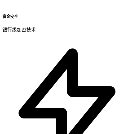
资金安全
银行级加密技术