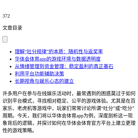
372
文章目录
理解“吐分规律”的本质：随机性与返奖率
华体会体育app的游戏环境与数据透明度
从情绪管理到资金管理：稳定盈利的真正基石
利用平台功能辅助决策
长期视角与娱乐心态的建立
许多用户在参与在线娱乐活动时，最常遇到的困惑莫过于如何
识别平台模式，寻找相对稳定、公平的游戏体验。尤其是在百
家乐、老虎机等游戏中，玩家们常常讨论所谓“吐分”或“吃分”
周期。今天，我们将以华体会体育app为例，深度剖析这一现
象背后的逻辑，并探讨如何在华体会体育官方平台上建立更理
性的游戏策略。