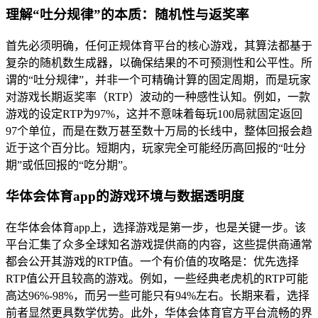
理解“吐分规律”的本质：随机性与返奖率
首先必须明确，任何正规体育平台的核心游戏，其算法都基于
复杂的随机数生成器，以确保结果的不可预测性和公平性。所
谓的“吐分规律”，并非一个可精确计算的固定周期，而是玩家
对游戏长期返奖率（RTP）波动的一种感性认知。例如，一款
游戏的设定RTP为97%，这并不意味着每玩100局就固定返回
97个单位，而是在数万甚至数十万局的长线中，整体回报会趋
近于这个百分比。短期内，玩家完全可能经历高回报的“吐分
期”或低回报的“吃分期”。
华体会体育app的游戏环境与数据透明度
在华体会体育app上，选择游戏是第一步，也是关键一步。该
平台汇集了众多全球知名游戏提供商的内容，这些提供商通常
都会公开其游戏的RTP值。一个有价值的攻略是：优先选择
RTP值公开且较高的游戏。例如，一些经典老虎机的RTP可能
高达96%-98%，而另一些可能只有94%左右。长期来看，选择
前者显然更具数学优势。此外，华体会体育官方平台流畅的界