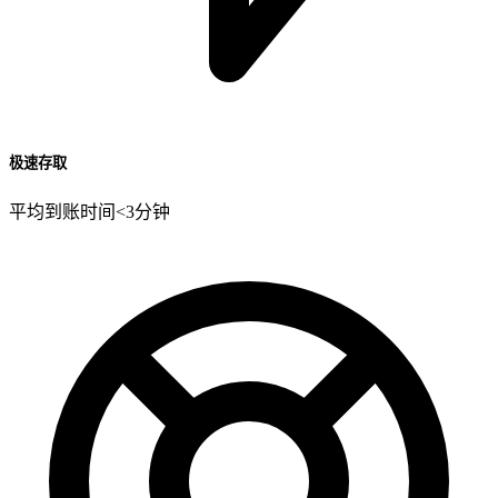
极速存取
平均到账时间<3分钟