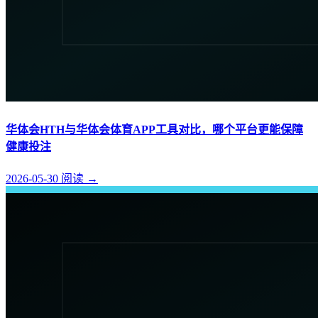
华体会HTH与华体会体育APP工具对比，哪个平台更能保障
健康投注
2026-05-30
阅读
→