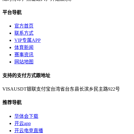
平台导航
官方首页
联系方式
VIP专属APP
体育新闻
赛事资讯
网站地图
支持的支付方式跟地址
VISA
USDT
银联
支付宝
台湾省台东县长滨乡民主路922号
推荐导航
华体会下载
开云app
开云电竞直播