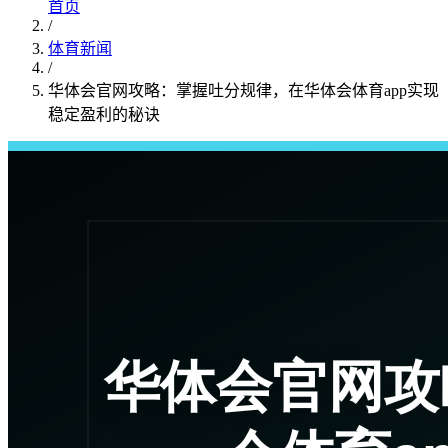
首页
/
体育新闻
/
华体会官网攻略：掌握吐分规律，在华体会体育app实现
稳定盈利的秘诀