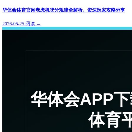
华体会体育官网老虎机吃分规律全解析，资深玩家攻略分享
2026-05-25
阅读
→