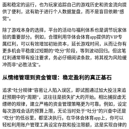
面和稳定的运行，也为玩家追踪自己的游戏历史和资金流向提
供了便利，这有助于进行个人数据复盘，而不是盲目依赖“感
觉”。
除了游戏本身的选择，平台的活动与福利体系也是调节玩家体
验的重要部分。例如，合理利用华体会体育app提供的VIP专
属红利，可以有效增加初始资本，延长游戏时间，从而让你有
更多机会平稳度过短期的“吃分”阶段，等到波动回归。但这笔
红利通常带有投注要求，务必仔细阅读条款，将其视为风险缓
冲而非“必胜法宝”。
从情绪管理到资金管理：稳定盈利的真正基石
追求“吐分规律”容易让人陷入误区，即试图通过加大投注来追
赶预期中的“周期”，这往往是损失扩大的开始。相比捕捉虚无
缥缈的规律，建立严格的资金管理策略更为可靠。例如，设定
每次游戏会话的预算上限，无论当时处于“吐分”的兴奋中还是
“吃分”的低谷里，都坚决执行。在华体会体育app上，你可以
轻松利用账户管理工具设定存款和投注限额，这是实现自律的